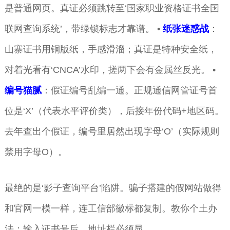
是普通网页。真证必须跳转至‘国家职业资格证书全国
联网查询系统’，带绿锁标志才靠谱。 •
纸张迷惑战
：
山寨证书用铜版纸，手感滑溜；真证是特种安全纸，
对着光看有‘CNCA’水印，搓两下会有金属丝反光。 •
编号猫腻
：假证编号乱编一通。正规通信网管证号首
位是‘X’（代表水平评价类），后接年份代码+地区码。
去年查出个假证，编号里居然出现字母‘O’（实际规则
禁用字母O）。
最绝的是‘影子查询平台’陷阱。骗子搭建的假网站做得
和官网一模一样，连工信部徽标都复制。教你个土办
法：输入证书号后，地址栏必须显