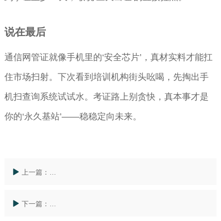
说在最后
通信网管证就像手机里的‘安全芯片’，真材实料才能扛
住市场扫射。下次看到培训机构街头吆喝，先掏出手
机扫查询系统试试水。考证路上别贪快，真本事才是
你的‘永久基站’——稳稳定向未来。
上一篇：
全国如何申请防雷装置设计资质证书？真假辨别注意哪
下一篇：
全国农药生产许可证办理全流程：从材料准备到拿证干