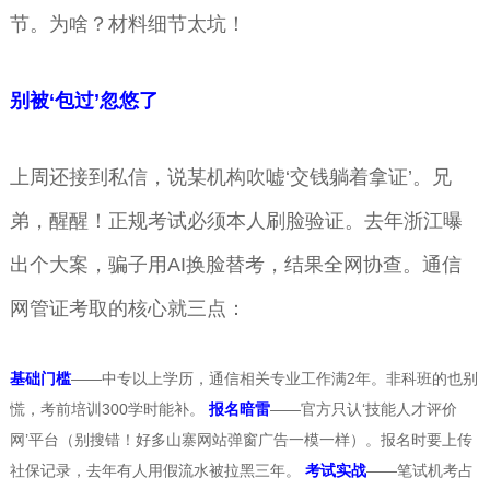
节。为啥？材料细节太坑！
别被‘包过’忽悠了
上周还接到私信，说某机构吹嘘‘交钱躺着拿证’。兄
弟，醒醒！正规考试必须本人刷脸验证。去年浙江曝
出个大案，骗子用AI换脸替考，结果全网协查。通信
网管证考取的核心就三点：
基础门槛
——中专以上学历，通信相关专业工作满2年。非科班的也别
慌，考前培训300学时能补。
报名暗雷
——官方只认‘技能人才评价
网’平台（别搜错！好多山寨网站弹窗广告一模一样）。报名时要上传
社保记录，去年有人用假流水被拉黑三年。
考试实战
——笔试机考占