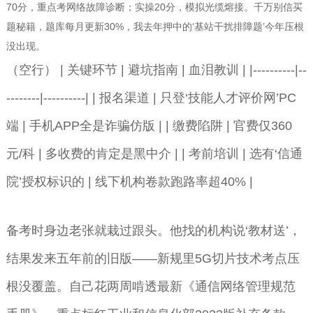
70分，重点考网络故障诊断；实操20分，模拟光缆熔接。千万别信买
题秘籍，题库每月更新30%，我去年押中的‘基站干扰排障题’今年压根
没出现。
（空行） | 关键环节 | 避坑指南 | 血泪教训 | |----------|--
--------|----------| | 报名渠道 | 只登‘技能人才评价网’PC
端 | 手机APP全是诈骗仿版 | | 缴费陷阱 | 官费仅360
元/科 | 多收费的肯定是黑中介 | | 考前培训 | 选有‘信通
院’授权标识的 | 线下机构卷款跑路率超40% |
备考时身边老张就栽过跟头。他找的机构说‘教材送’，
结果发来五年前的旧版——新规里5G切片技术考点压
根没覆盖。自己花两周啃透最新《通信网络管理规范