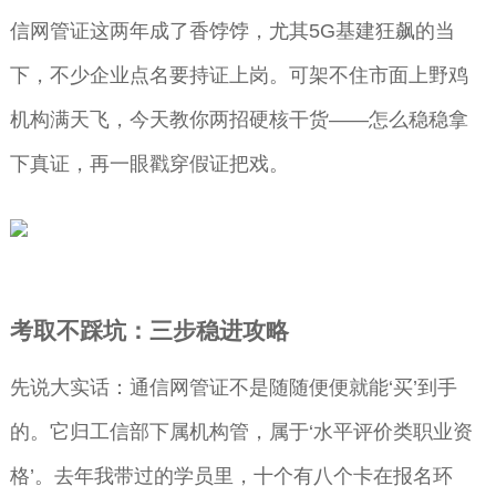
信网管证这两年成了香饽饽，尤其5G基建狂飙的当
下，不少企业点名要持证上岗。可架不住市面上野鸡
机构满天飞，今天教你两招硬核干货——怎么稳稳拿
下真证，再一眼戳穿假证把戏。
考取不踩坑：三步稳进攻略
先说大实话：通信网管证不是随随便便就能‘买’到手
的。它归工信部下属机构管，属于‘水平评价类职业资
格’。去年我带过的学员里，十个有八个卡在报名环