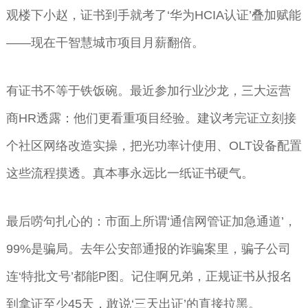
观楼下小赵，证书到手就考了‘华为HCIA认证’叠加赋能
——现在干智慧城市项目月薪翻倍。
有证书不等于铁饭碗。最近参加行业沙龙，三大运营
商HR透露：他们更看重项目经验。建议考完证立刻接
个社区网络改造实操，把光功率计使用、OLT设备配置
这些流程摸透。真本事永远比一纸证书硬气。
最后唠句扎心的：市面上所谓‘通信网管证加急通道’，
99%是骗局。去年公安部通报的诈骗案里，骗子公司
连‘特批文号’都能P图。记住啊兄弟，正规证书从报名
到拿证至少45天，敢说‘三天出证’的直接拉黑。