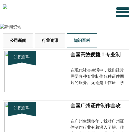
公司新闻
行业资讯
知识百科
全国高效便捷！专业制作各种证件图片服务全解析
知识百科
在现代社会生活中，我们经常
需要各种专业制作各种证件图
片的服务。无论是工作证、学
生证还是各类资格证书，精美
的证件照片不仅能提升个人形
象，还能给他人留下良好的第
全国广州证件制作全攻略：从选材到成品的全流程解析
一印象。今天就来详细了解一
知识百科
下这项越来越受欢迎的服务。
证件图片制作的重要意义 随着
在广州生活多年，我对广州证
社会···
件制作行业有着深入了解。作