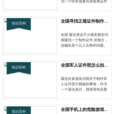
为一个经常需要办理各类证件
的人，我深知其中门道。今天
就跟大家分享一下在广州制作
证件的经验和注意事项。 为什
全国寻找正规证件制作服务，避免踩坑指南全解析
么选择广州证件制作 广州作为
知识百科
华南地区的核心城市，广州证
件制作产业链非常成熟。这里
全国 最近身边不少朋友都在问
聚集···
我要找一个制作证件 的地方，
这确实是个让人头疼的问题。
毕竟证件制作涉及到个人信息
安全，选择不当可能会带来很
大风险。 为什么需要专业证件
全国军人证件照怎么拍？这份制作军人证件照片模板指南请收藏！
制作服务？生活中总有各种意
知识百科
外情况需要我们制作证件。可
能是工作需要临时的工作证，
最近好多朋友问我关于制作军
或者···
人证件照片模板的事情，作为
一个退伍老兵，我觉得有必要
给大家分享一下我的经验。军
人证件照可不是随便拍拍就行
的，它代表着军人的形象和荣
全国手机上的危险游戏：**制作假证件软件手机版**的隐秘世界探秘
誉，每一个细节都很重要。 什
知识百科