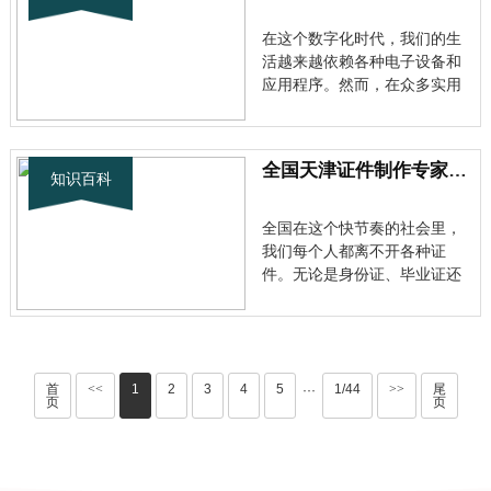
么是军人证件照？为什么要有
专门的模板 全国军人证件照是
在这个数字化时代，我们的生
军队···
活越来越依赖各种电子设备和
应用程序。然而，在众多实用
工具的背后，也隐藏着一些令
人担忧的存在——制作假证件
软件手机版就是其中之一。 什
全国天津证件制作专家：快速办理各类证件，专业服务保障您的需求
么是制作假证件软件手机版？
知识百科
全国简单来说，这些软件声称
能够帮助用户创建看似真实的
全国在这个快节奏的社会里，
各类···
我们每个人都离不开各种证
件。无论是身份证、毕业证还
是其他专业证书，这些证件都
是我们在生活中不可或缺的重
要凭证。当您遇到证件丢失或
者需要紧急办理的情况时，天
津专业制作各种证件电话就是
首
<<
1
2
3
4
5
1/44
>>
尾
···
页
页
您最可靠的帮手。 为什么选择
天津专业···