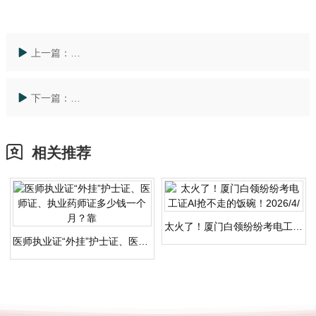
上一篇：
全国执业兽医资格证申请攻略：完整流程与高效备考技
下一篇：
全国兽药经营许可证怎么办理？这些避坑妙招让创业少
相关推荐
太火了！厦门白领纷纷考电工证AI抢不走的饭碗！2026/4/
医师执业证“外挂”护士证、医师证、执业药师证多少钱一个月？靠