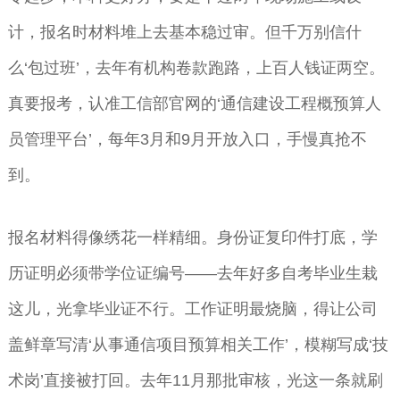
计，报名时材料堆上去基本稳过审。但千万别信什
么‘包过班’，去年有机构卷款跑路，上百人钱证两空。
真要报考，认准工信部官网的‘通信建设工程概预算人
员管理平台’，每年3月和9月开放入口，手慢真抢不
到。
报名材料得像绣花一样精细。身份证复印件打底，学
历证明必须带学位证编号——去年好多自考毕业生栽
这儿，光拿毕业证不行。工作证明最烧脑，得让公司
盖鲜章写清‘从事通信项目预算相关工作’，模糊写成‘技
术岗’直接被打回。去年11月那批审核，光这一条就刷