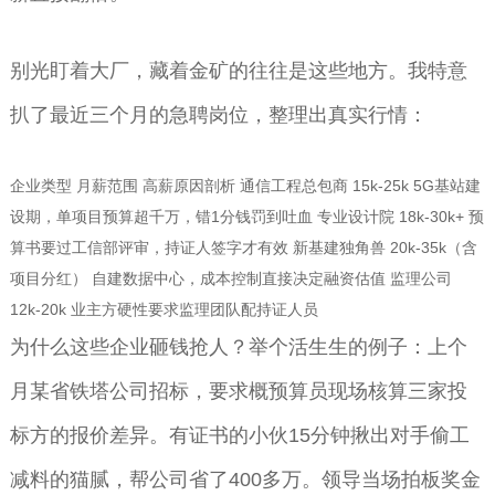
别光盯着大厂，藏着金矿的往往是这些地方。我特意
扒了最近三个月的急聘岗位，整理出真实行情：
企业类型 月薪范围 高薪原因剖析 通信工程总包商 15k-25k 5G基站建
设期，单项目预算超千万，错1分钱罚到吐血 专业设计院 18k-30k+ 预
算书要过工信部评审，持证人签字才有效 新基建独角兽 20k-35k（含
项目分红） 自建数据中心，成本控制直接决定融资估值 监理公司
12k-20k 业主方硬性要求监理团队配持证人员
为什么这些企业砸钱抢人？举个活生生的例子：上个
月某省铁塔公司招标，要求概预算员现场核算三家投
标方的报价差异。有证书的小伙15分钟揪出对手偷工
减料的猫腻，帮公司省了400多万。领导当场拍板奖金