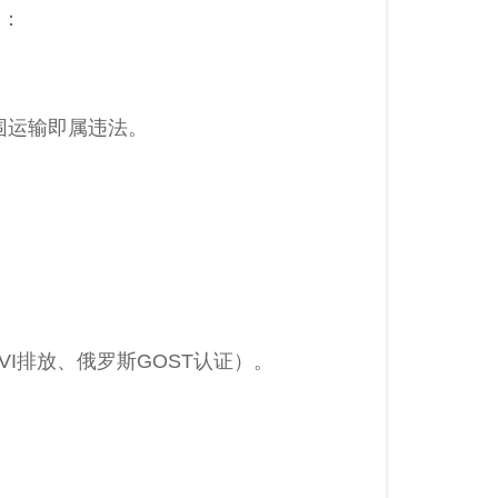
寨：
围运输即属违法。
VI排放、俄罗斯GOST认证）。