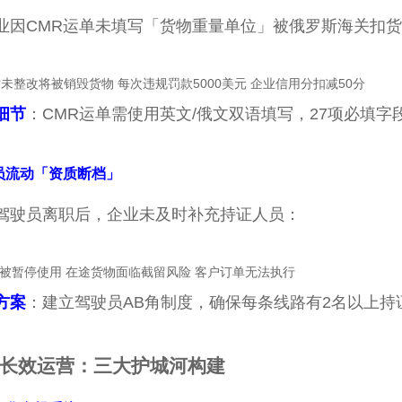
业因CMR运单未填写「货物重量单位」被俄罗斯海关扣
时未整改将被销毁货物 每次违规罚款5000美元 企业信用分扣减50分
细节
：CMR运单需使用英文/俄文双语填写，27项必填字
员流动「资质断档」
驾驶员离职后，企业未及时补充持证人员：
被暂停使用 在途货物面临截留风险 客户订单无法执行
方案
：建立驾驶员AB角制度，确保每条线路有2名以上持
长效运营：三大护城河构建