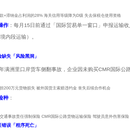
款+滞纳金占利润的28% 海关信用等级降为D级 失去保税仓使用资格
操作
：每月15日前通过「国际贸易单一窗口」申报运输
（境内段运输）。
险缺失「风险黑洞」
24年满洲里口岸货车侧翻事故，企业因未购买CMR国际公
担200万元货物损失 被外国货主索赔违约金 丧失后续合作机会
险种
：
交通事故责任强制保险 CMR国际公路货物运输保险 驾驶员意外伤害保险（
证错误「程序死亡」