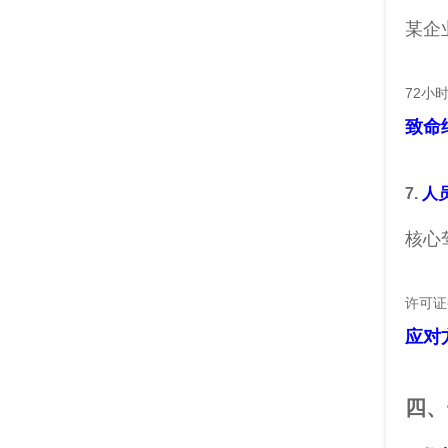
某企
72小
致命
7.
人
核心
许可证
应对
四、