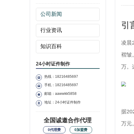
公司新闻
引
行业资讯
凌晨
知识百科
褶皱
24小时证件制作
万。
热线：18216485697
手机：18216485697
邮箱：aawwkk5858
地址：24小时证件制作
据2
全国诚邀合作代理
万元
0代理费
0加盟费