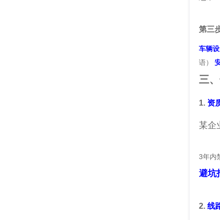
第三
车辆设
语）
三、
1.
资
某企
3年内
避坑
2.
线