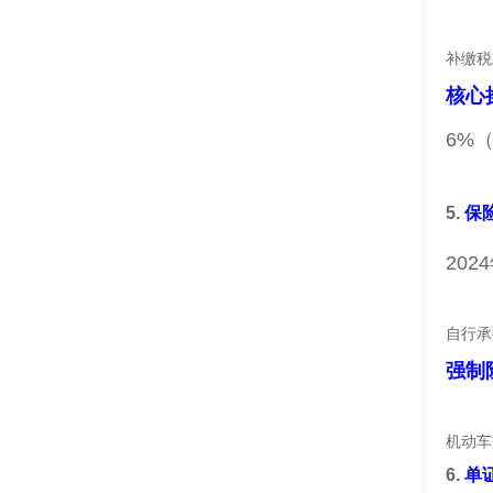
补缴税
核心
6%
5.
保
20
自行承
强制
机动车
6.
单