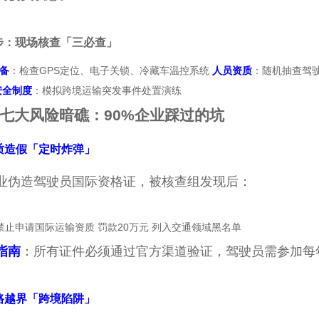
步：现场核查「三必查」
备
：检查GPS定位、电子关锁、冷藏车温控系统
人员资质
：随机抽查驾驶
安全制度
：模拟跨境运输突发事件处置演练
七大风险暗礁：90%企业踩过的坑
质造假「定时炸弹」
业伪造驾驶员国际资格证，被核查组发现后：
禁止申请国际运输资质 罚款20万元 列入交通领域黑名单
指南
：所有证件必须通过官方渠道验证，驾驶员需参加每
路越界「跨境陷阱」