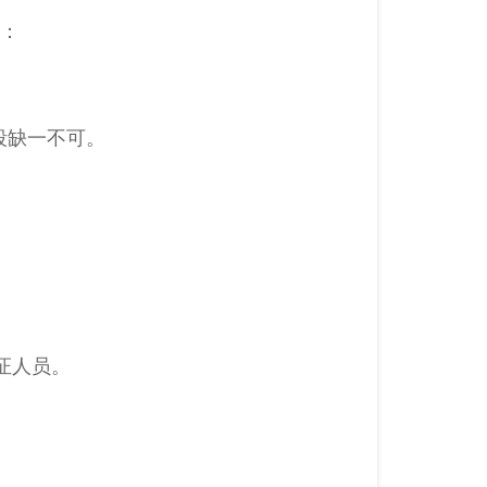
货：
段缺一不可。
证人员。