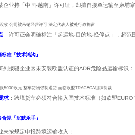
某企业持「中国-越南」许可证，却擅自接单运输至柬埔
没收 公司被吊销经营许可 法定代表人被处行政拘留
点
：许可证会明确标注「起运地-目的地-经停点」，超范
辆标准「技术鸿沟」
班列接驳企业因未安装欧盟认证的ADR危险品运输标识：
款5000欧元 整车货物强制退货 面临欧盟TRACECA组织制裁
要求
：跨境货车必须符合输入国技术标准（如欧盟EURO 
务合规「沉默杀手」
业未按规定申报跨境运输收入：