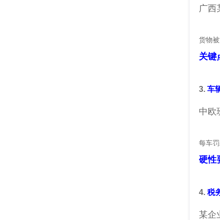
广西
货物被
关键
3.
车
中欧
每车罚
硬性
4.
税
某企