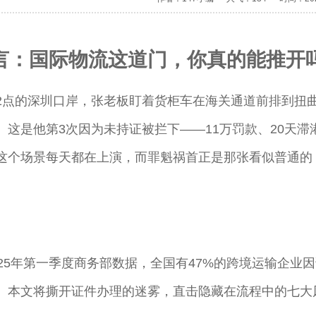
言：国际物流这道门，你真的能推开
2点的深圳口岸，张老板盯着货柜车在海关通道前排到扭
。这是他第3次因为未持证被拦下——11万罚款、20天滞
这个场景每天都在上演，而罪魁祸首正是那张看似普通的
025年第一季度商务部数据，全国有47%的跨境运输企业
。本文将撕开证件办理的迷雾，直击隐藏在流程中的七大